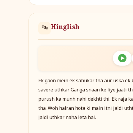
Hinglish
🔤
Ek gaon mein ek sahukar tha aur uska ek 
savere uthkar Ganga snaan ke liye jaati th
purush ka munh nahi dekhti thi. Ek raja k
tha. Woh hairan hota ki main itni jaldi uth
jaldi uthkar naha leta hai.