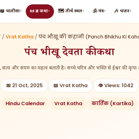
📖 चालीसा
📜 व्रत कथा
🗺️ तीर्थ स्थल
🕉️ मंत्र
🎶 भजन
▾
▾
▾
▾
▾
म
/
Vrat Katha
/
पंच भीखू की कहानी (Panch Bhikhu Ki Kah
पंच भीखू देवता की कथा
म, सत्य और संयम का महत्व बताती है। सच्चे चरित्र और भक्ति से ईश्वर की कृपा अव
📅 21 Oct, 2025
📖 Vrat Katha
👁️ Views: 1042
Hindu Calendar
Vrat Katha
कार्तिक (Kartika)