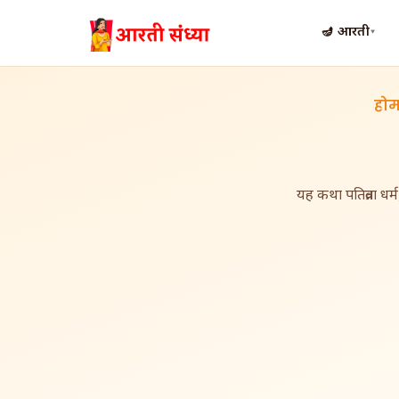
🪔 आरती
▾
हो
यह कथा पतिव्रता धर्