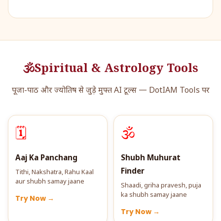
🕉️
Spiritual & Astrology Tools
पूजा-पाठ और ज्योतिष से जुड़े मुफ्त AI टूल्स — DotIAM Tools पर
🗓️
🕉️
Aaj Ka Panchang
Shubh Muhurat
Finder
Tithi, Nakshatra, Rahu Kaal
aur shubh samay jaane
Shaadi, griha pravesh, puja
ka shubh samay jaane
Try Now →
Try Now →