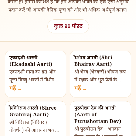
करता है। हमारी कोशिश है कि हम आपको भक्ति का एक ऐसा अनुभव
प्रदान करें जो आपकी दैनिक पूजा को और भी अधिक अर्थपूर्ण बनाए।
कुल 96 पोस्ट
एकादशी आरती
श्री भैरव आरती (Shri
(Ekadashi Aarti)
Bhairav ​​Aarti)
एकादशी माता का व्रत और
श्री भैरव (भैरवजी) भीषण रूप
पूजा विष्णु‑भक्तों में विशेष
में रक्षक और भूत‑प्रेतों के
स्थान रखती है। एकादशी के
पढ़ें →
निवारक माने जाते हैं। वे काल,
पढ़ें →
दिन उपवास, नियम और
न्याय और भय हरने वाले
भक्ति से मन और इन्द्रियाँ
अधिष्ठात्री देवता भी हैं। भ�...
श्री गिरिराज आरती (Shree
पुरुषोत्तम देव की आरती
सहज हो जाती �...
Grahiraj Aarti)
(Aarti of
Purushottam Dev)
श्री गिरिराज (गिरिवर /
श्री पुरुषोत्तम देव—भगवान
गोवर्धन) की आराधना भक्तों