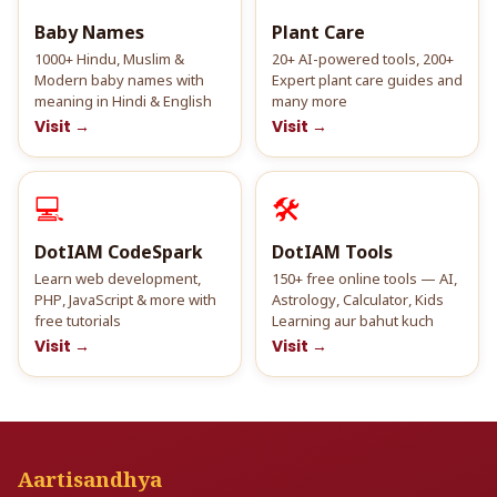
Baby Names
Plant Care
1000+ Hindu, Muslim &
20+ AI-powered tools, 200+
Modern baby names with
Expert plant care guides and
meaning in Hindi & English
many more
Visit →
Visit →
💻
🛠️
DotIAM CodeSpark
DotIAM Tools
Learn web development,
150+ free online tools — AI,
PHP, JavaScript & more with
Astrology, Calculator, Kids
free tutorials
Learning aur bahut kuch
Visit →
Visit →
Aartisandhya