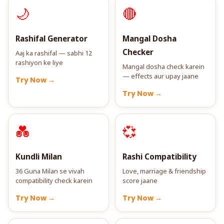
🌙
🔴
Rashifal Generator
Mangal Dosha
Checker
Aaj ka rashifal — sabhi 12
rashiyon ke liye
Mangal dosha check karein
— effects aur upay jaane
Try Now →
Try Now →
💑
💞
Kundli Milan
Rashi Compatibility
36 Guna Milan se vivah
Love, marriage & friendship
compatibility check karein
score jaane
Try Now →
Try Now →