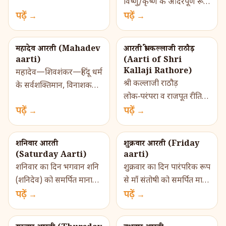
विष्णु/कृष्ण के आदरपूर्ण रूपों
में सुरक्षा, मोक्ष और पृथ्वी‑प्रेम
पढ़ें →
में से एक पूजनीय नाम है,
पढ़ें →
का आभास कराती है।
जिनकी आराधना से भक्तों को
पारंपरिक रूप से गिरिराज की
मोक्ष, शुद्धि और संसारिक �...
आरती �...
महादेव आरती (Mahadev
आरती श्री कल्लाजी राठौड़
aarti)
(Aarti of Shri
Kallaji Rathore)
महादेव—शिवशंकर—हिंदू धर्म
श्री कल्लाजी राठौड़
के सर्वशक्तिमान, विनाशक
लोक‑परंपरा व राजपूत रीतियों
और आद्ययोगी रूप हैं। वे
पढ़ें →
में पूजनीय एक वीर‑देवता हैं।
पढ़ें →
संहार के साथ साथ पालन
वे रणभूमि के रक्षक, परिश्रम
और मोक्ष के भी दाता माने
और पराक्रम के प्रतीक माने
जाते हैं। उ�...
शनिवार आरती
शुक्रवार आरती (Friday
जा...
(Saturday Aarti)
aarti)
शनिवार का दिन भगवान शनि
शुक्रवार का दिन पारंपरिक रूप
(शनिदेव) को समर्पित माना
से माँ संतोषी को समर्पित माना
जाता है। शनि न्याय का प्रतीक
पढ़ें →
जाता है। संतोषी माँ भक्ति,
पढ़ें →
हैं — वे कर्मफल देने वाले ग्रह
संयम और साधना के द्वारा
हैं जो उचित परिणाम प्रदान
हृदय में संतोष और घर में �...