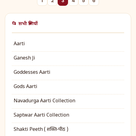
1
2
3
4
5
6
📂 सभी श्रेणियाँ
Aarti
Ganesh Ji
Goddesses Aarti
Gods Aarti
Navadurga Aarti Collection
Saptwar Aarti Collection
Shakti Peeth ( शक्ति‑पीठ )