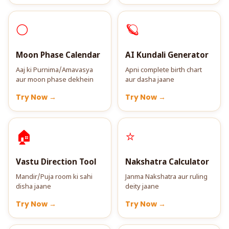
🌕
🪐
Moon Phase Calendar
AI Kundali Generator
Aaj ki Purnima/Amavasya
Apni complete birth chart
aur moon phase dekhein
aur dasha jaane
Try Now →
Try Now →
🏠
⭐
Vastu Direction Tool
Nakshatra Calculator
Mandir/Puja room ki sahi
Janma Nakshatra aur ruling
disha jaane
deity jaane
Try Now →
Try Now →