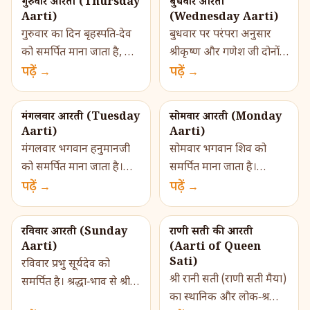
गुरुवार आरती (Thursday
बुधवार आरती
क...
Aarti)
(Wednesday Aarti)
गुरुवार का दिन बृहस्पति‑देव
बुधवार पर परंपरा अनुसार
को समर्पित माना जाता है, जो
श्रीकृष्ण और गणेश जी दोनों
वेदों में ज्ञान, धर्म, शिक्षा, न्याय
पढ़ें →
की आराधना का विशेष महत्त्व
पढ़ें →
और वैभव के प्रवर्तक ग्रहीय
है — कृष्ण से प्रेम और भक्ति,
देवता माने गए ह�...
गणेश से बाधा निवारण और
मंगलवार आरती (Tuesday
सोमवार आरती (Monday
शुभ�...
Aarti)
Aarti)
मंगलवार भगवान हनुमानजी
सोमवार भगवान शिव को
को समर्पित माना जाता है।
समर्पित माना जाता है।
हनुमानजी की आरती और
पढ़ें →
श्रद्धा‑भाव से शिवजी की
पढ़ें →
भक्ति करने से साहस, संकट-
आरती और व्रत करने से
निवारण और भक्त के
भक्ति, शांति, कष्ट निवारण
रविवार आरती (Sunday
राणी सती की आरती
कल्याण की प्रार्थना की ...
और मनोकामना‑सिद्धि क�...
Aarti)
(Aarti of Queen
Sati)
रविवार प्रभु सूर्यदेव को
श्री रानी सती (राणी सती मैया)
समर्पित है। श्रद्धा‑भाव से श्री
का स्थानिक और लोक‑श्रद्धा
सूर्यजी की आरती करने से