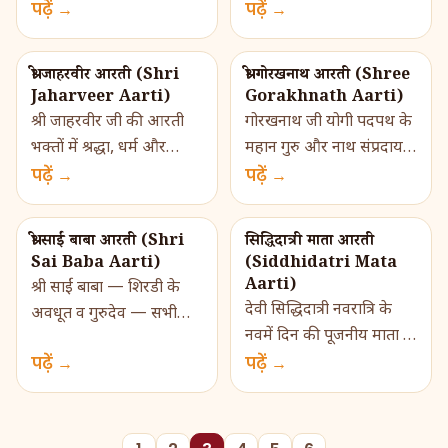
पढ़ें →
में विशेष महत्त्व है—वे भक्तों
पढ़ें →
स्वास्थ्य, दीप्ति, नेत्रदृष्टि और
की रक्षा करने वाली, संकट
मनोबल बढ़ने की प्...
निवारक और धर्मपरायण दे...
श्री जाहरवीर आरती (Shri
श्री गोरखनाथ आरती (Shree
Jaharveer Aarti)
Gorakhnath Aarti)
श्री जाहरवीर जी की आरती
गोरखनाथ जी योगी पदपथ के
भक्तों में श्रद्धा, धर्म और
महान गुरु और नाथ संप्रदाय
सेवा‑भाव जगाती है। यह
पढ़ें →
के प्रमुख संत माने जाते हैं।
पढ़ें →
आरती जाहरवीर के पराक्रम,
उनकी आरती श्रद्धा‑भाव से
तप और भक्तों के प्रति उनके
करने पर भक्तों में
श्री साईं बाबा आरती (Shri
सिद्धिदात्री माता आरती
करुणा‑स्...
आत्मशक्ति, ...
Sai Baba Aarti)
(Siddhidatri Mata
Aarti)
श्री साईं बाबा — शिरडी के
देवी सिद्धिदात्री नवरात्रि के
अवधूत व गुरुदेव — सभी
नवमें दिन की पूजनीय माता हैं
धर्मों के अनुयायियों के प्रिय
पढ़ें →
— वे सर्वसिद्धि देने वाली
पढ़ें →
थे। उनकी शिक्षाएँ प्रेम, समता
परमशक्ति हैं। जिन पर श्रद्धा
और समर्पण पर आधारित हैं।
से भक्ति की जाती ह�...
श�...