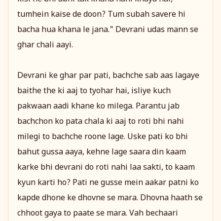
tumhein kaise de doon? Tum subah savere hi
bacha hua khana le jana." Devrani udas mann se
ghar chali aayi.
Devrani ke ghar par pati, bachche sab aas lagaye
baithe the ki aaj to tyohar hai, isliye kuch
pakwaan aadi khane ko milega. Parantu jab
bachchon ko pata chala ki aaj to roti bhi nahi
milegi to bachche roone lage. Uske pati ko bhi
bahut gussa aaya, kehne lage saara din kaam
karke bhi devrani do roti nahi laa sakti, to kaam
kyun karti ho? Pati ne gusse mein aakar patni ko
kapde dhone ke dhovne se mara. Dhovna haath se
chhoot gaya to paate se mara. Vah bechaari