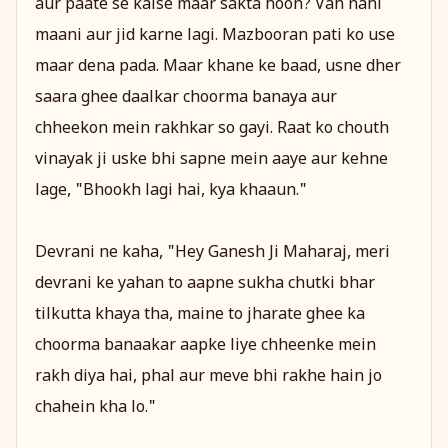
aur paate se kaise maar sakta hoon? Vah nahi
maani aur jid karne lagi. Mazbooran pati ko use
maar dena pada. Maar khane ke baad, usne dher
saara ghee daalkar choorma banaya aur
chheekon mein rakhkar so gayi. Raat ko chouth
vinayak ji uske bhi sapne mein aaye aur kehne
lage, "Bhookh lagi hai, kya khaaun."
Devrani ne kaha, "Hey Ganesh Ji Maharaj, meri
devrani ke yahan to aapne sukha chutki bhar
tilkutta khaya tha, maine to jharate ghee ka
choorma banaakar aapke liye chheenke mein
rakh diya hai, phal aur meve bhi rakhe hain jo
chahein kha lo."