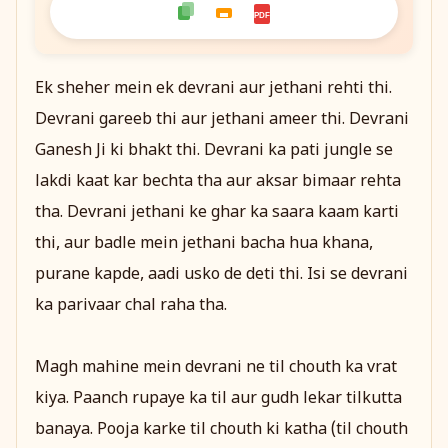
PDF
Ek sheher mein ek devrani aur jethani rehti thi.
Devrani gareeb thi aur jethani ameer thi. Devrani
Ganesh Ji ki bhakt thi. Devrani ka pati jungle se
lakdi kaat kar bechta tha aur aksar bimaar rehta
tha. Devrani jethani ke ghar ka saara kaam karti
thi, aur badle mein jethani bacha hua khana,
purane kapde, aadi usko de deti thi. Isi se devrani
ka parivaar chal raha tha.
Magh mahine mein devrani ne til chouth ka vrat
kiya. Paanch rupaye ka til aur gudh lekar tilkutta
banaya. Pooja karke til chouth ki katha (til chouth