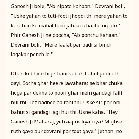
Ganesh Ji bole, "Ab nipate kahaan." Devrani boli,
"Uske yahan to tuti-footi jhopdi thi mere yahan to
kanchan ke mahal hain jahaan chaaho nipato."
Phir Ganesh Ji ne poocha, "Ab ponchu kahaan."
Devrani boli, "Mere laalat par badi si bindi
lagakar ponch lo."
Dhan ki bhookhi jethani subah bahut jaldi uth
gayi. Socha ghar heere jawaharat se bhar chuka
hoga par dekha to poori ghar mein gandagi faili
hui thi. Tez badboo aa rahi thi. Uske sir par bhi
bahut si gandagi lagi hui thi. Usne kaha, "Hey
Ganesh Ji Maharaj, yeh aapne kya kiya? Mujhse
ruth gaye aur devrani par toot gaye." Jethani ne