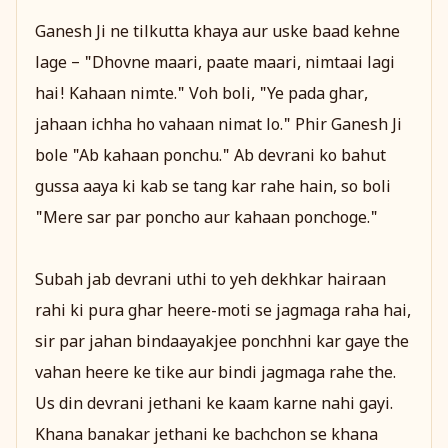
Ganesh Ji ne tilkutta khaya aur uske baad kehne
lage – "Dhovne maari, paate maari, nimtaai lagi
hai! Kahaan nimte." Voh boli, "Ye pada ghar,
jahaan ichha ho vahaan nimat lo." Phir Ganesh Ji
bole "Ab kahaan ponchu." Ab devrani ko bahut
gussa aaya ki kab se tang kar rahe hain, so boli
"Mere sar par poncho aur kahaan ponchoge."
Subah jab devrani uthi to yeh dekhkar hairaan
rahi ki pura ghar heere-moti se jagmaga raha hai,
sir par jahan bindaayakjee ponchhni kar gaye the
vahan heere ke tike aur bindi jagmaga rahe the.
Us din devrani jethani ke kaam karne nahi gayi.
Khana banakar jethani ke bachchon se khana