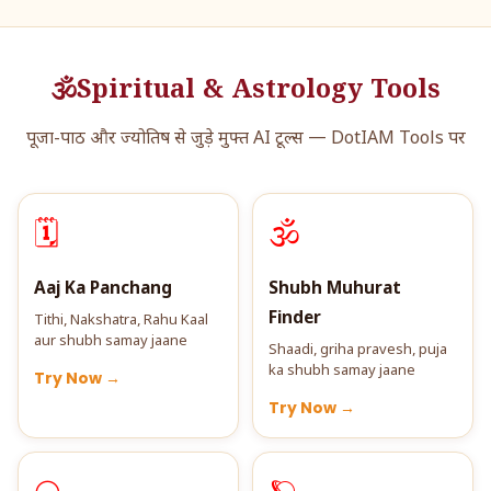
🕉️
Spiritual & Astrology Tools
पूजा-पाठ और ज्योतिष से जुड़े मुफ्त AI टूल्स — DotIAM Tools पर
🗓️
🕉️
Aaj Ka Panchang
Shubh Muhurat
Finder
Tithi, Nakshatra, Rahu Kaal
aur shubh samay jaane
Shaadi, griha pravesh, puja
ka shubh samay jaane
Try Now →
Try Now →