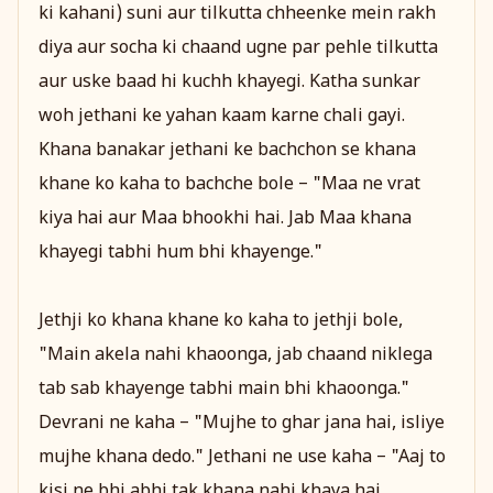
ki kahani) suni aur tilkutta chheenke mein rakh
diya aur socha ki chaand ugne par pehle tilkutta
aur uske baad hi kuchh khayegi. Katha sunkar
woh jethani ke yahan kaam karne chali gayi.
Khana banakar jethani ke bachchon se khana
khane ko kaha to bachche bole – "Maa ne vrat
kiya hai aur Maa bhookhi hai. Jab Maa khana
khayegi tabhi hum bhi khayenge."
Jethji ko khana khane ko kaha to jethji bole,
"Main akela nahi khaoonga, jab chaand niklega
tab sab khayenge tabhi main bhi khaoonga."
Devrani ne kaha – "Mujhe to ghar jana hai, isliye
mujhe khana dedo." Jethani ne use kaha – "Aaj to
kisi ne bhi abhi tak khana nahi khaya hai,