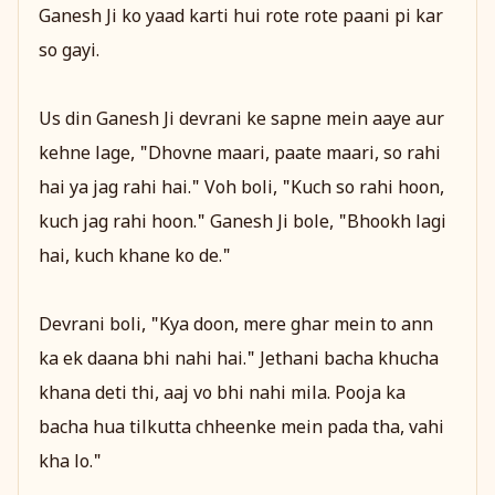
Ganesh Ji ko yaad karti hui rote rote paani pi kar
so gayi.
Us din Ganesh Ji devrani ke sapne mein aaye aur
kehne lage, "Dhovne maari, paate maari, so rahi
hai ya jag rahi hai." Voh boli, "Kuch so rahi hoon,
kuch jag rahi hoon." Ganesh Ji bole, "Bhookh lagi
hai, kuch khane ko de."
Devrani boli, "Kya doon, mere ghar mein to ann
ka ek daana bhi nahi hai." Jethani bacha khucha
khana deti thi, aaj vo bhi nahi mila. Pooja ka
bacha hua tilkutta chheenke mein pada tha, vahi
kha lo."