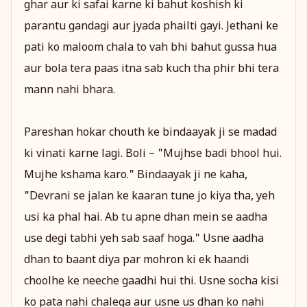
ghar aur ki safai karne ki bahut koshish ki
parantu gandagi aur jyada phailti gayi. Jethani ke
pati ko maloom chala to vah bhi bahut gussa hua
aur bola tera paas itna sab kuch tha phir bhi tera
mann nahi bhara.
Pareshan hokar chouth ke bindaayak ji se madad
ki vinati karne lagi. Boli – "Mujhse badi bhool hui.
Mujhe kshama karo." Bindaayak ji ne kaha,
"Devrani se jalan ke kaaran tune jo kiya tha, yeh
usi ka phal hai. Ab tu apne dhan mein se aadha
use degi tabhi yeh sab saaf hoga." Usne aadha
dhan to baant diya par mohron ki ek haandi
choolhe ke neeche gaadhi hui thi. Usne socha kisi
ko pata nahi chalega aur usne us dhan ko nahi