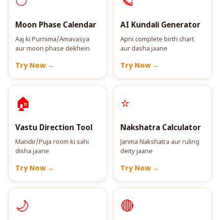
🌕
🪐
Moon Phase Calendar
AI Kundali Generator
Aaj ki Purnima/Amavasya
Apni complete birth chart
aur moon phase dekhein
aur dasha jaane
Try Now →
Try Now →
🏠
⭐
Vastu Direction Tool
Nakshatra Calculator
Mandir/Puja room ki sahi
Janma Nakshatra aur ruling
disha jaane
deity jaane
Try Now →
Try Now →
🌙
🔴