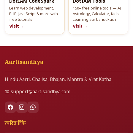
DotIAM CodeSpark
DotIAM Tools
Learn web development,
150+ free online tools — AI,
PHP, JavaScript & more with
Astrology, Calculator, Kids
free tutorials
Learning aur bahut kuch
Visit →
Visit →
Aartisandhya
Hindu Aarti, Chalisa, Bhajan, Mantra & Vrat Katha
📧
support@aartisandhya.com
त्वरित लिंक