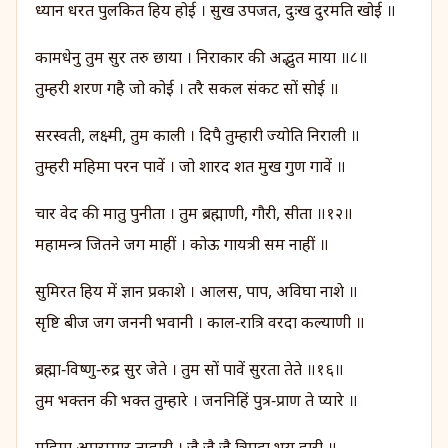
ध्यान धरत पुलकित हिय होई । सुख उपजत, दुःख दुरमति खोई ॥
कामधेनु तुम सुर तरु छाया । निराकार की अद्भुत माया ॥८॥
तुम्हरी शरण गहै जो कोई । तरै सकल संकट सों सोई ॥
सरस्वती, लक्ष्मी, तुम काली । दिपै तुम्हारी ज्योति निराली ॥
तुम्हरी महिमा परन पावें । जो शारद शत मुख गुण गावें ॥
चार वेद की मातु पुनीता । तुम ब्रह्माणी, गौरी, सीता ॥१२॥
महामन्त्र जितने जग माहीं । कोऊ गायत्री सम नाहीं ॥
सुमिरत हिय में ज्ञान प्रकाशे । आलस, पाप, अविघा नाशे ॥
सृष्टि बीज जग जननी भवानी । काल‑रात्रि वरदा कल्याणी ॥
ब्रह्मा‑विष्णु‑रुद्र सुर जेते । तुम सों पावें सुरता तेते ॥१६॥
तुम भक्तन की भक्त तुम्हारे । जननिहिं पुत्र‑प्राण ते प्यारे ॥