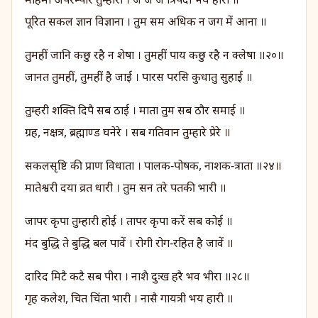
महिमा अपरम्पार तुम्हारी । जै जै जै त्रिपदा भय हारी ॥
पूरित सकल ज्ञान विज्ञाना । तुम सम अधिक न जग में आना ॥
तुमहीं जानि कछु रहै न शेषा । तुमहीं पाय कछु रहै न क्लेषा ॥२०॥
जानत तुमहीं, तुमहीं है जाई । पारस परसि कुधातु सुहाई ॥
तुम्हरी शक्ति दिपै सब ठाई । माता तुम सब ठौर समाई ॥
ग्रह, नक्षत्र, ब्रह्माण्ड घनेरे । सब गतिवान तुम्हारे प्रेरे ॥
सकलसृष्टि की प्राण विधाता । पालक‑पोषक, नाशक‑त्राता ॥२४॥
मातेश्वरी दया व्रत धारी । तुम सन तरे पतकी भारी ॥
जापर कृपा तुम्हारी होई । तापर कृपा करें सब कोई ॥
मंद बुद्धि ते बुद्धि बल पावें । रोगी रोग‑रहित है जावें ॥
दारिद मिटै कटै सब पीरा । नाशै दुःख हरै भव भीरा ॥२८॥
गृह कलेश, चित चिंता भारी । नासै गायत्री भय हारी ॥