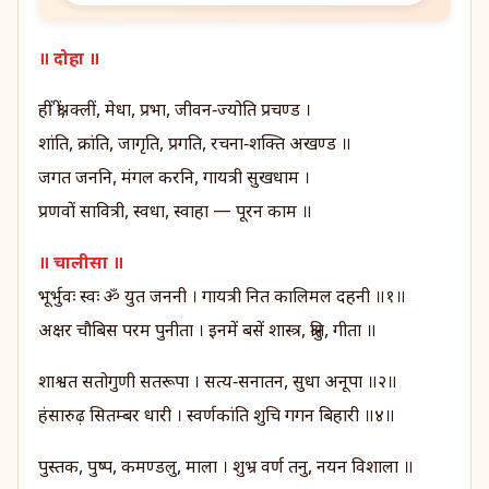
॥ दोहा ॥
हीं श्रीं, क्लीं, मेधा, प्रभा, जीवन‑ज्योति प्रचण्ड ।
शांति, क्रांति, जागृति, प्रगति, रचना‑शक्ति अखण्ड ॥
जगत जननि, मंगल करनि, गायत्री सुखधाम ।
प्रणवों सावित्री, स्वधा, स्वाहा — पूरन काम ॥
॥ चालीसा ॥
भूर्भुवः स्वः ॐ युत जननी । गायत्री नित कालिमल दहनी ॥१॥
अक्षर चौबिस परम पुनीता । इनमें बसें शास्त्र, श्रुति, गीता ॥
शाश्वत सतोगुणी सतरूपा । सत्य‑सनातन, सुधा अनूपा ॥२॥
हंसारुढ़ सितम्बर धारी । स्वर्णकांति शुचि गगन बिहारी ॥४॥
पुस्तक, पुष्प, कमण्डलु, माला । शुभ्र वर्ण तनु, नयन विशाला ॥