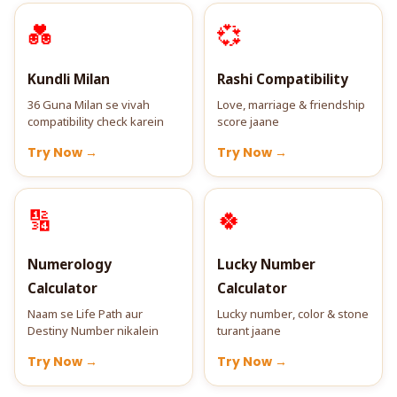
💑
💞
Kundli Milan
Rashi Compatibility
36 Guna Milan se vivah
Love, marriage & friendship
compatibility check karein
score jaane
Try Now →
Try Now →
🔢
🍀
Numerology
Lucky Number
Calculator
Calculator
Naam se Life Path aur
Lucky number, color & stone
Destiny Number nikalein
turant jaane
Try Now →
Try Now →