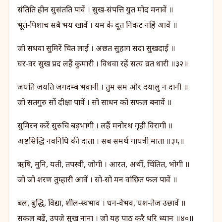
संतिति हीन सुसंतति पावें । सुख‑संपत्ति युत मोद मनावें ॥
भूत‑पिशाच सबै भय खावें । यम के दूत निकट नहिं आवें ॥
जो सधवा सुमिरें चित लाई । अछत सुहाग सदा सुखदाई ॥
घर‑वर सुख प्रद लहैं कुमारी । विधवा रहें सत्य व्रत धारी ॥३२॥
जयति जयति जगदम्ब भवानी । तुम सम और दयालु न दानी ॥
जो सतगुरु सों दीक्षा पावें । सो साधन को सफल बनावें ॥
सुमिरन करें सुरुचि बड़भागी । लहैं मनोरथ गृही विरागी ॥
अष्टसिद्धि नवनिधि की दाता । सब समर्थ गायत्री माता ॥३६॥
ऋषि, मुनि, यती, तपस्वी, जोगी । आरत, अर्थी, चिंतित, भोगी ॥
जो जो शरण तुम्हारी आवें । सो‑सो मन वांछित फल पावें ॥
बल, बुद्धि, विद्या, शील‑स्वभाव । धन‑वैभव, यश‑तेज उछावें ॥
सकल बढ़ें, उपजे सुख नाना । जो यह पाठ करै धरि ध्यान ॥४०॥