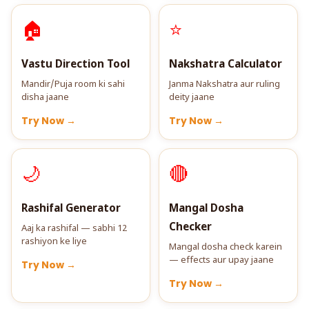
🏠
⭐
Vastu Direction Tool
Nakshatra Calculator
Mandir/Puja room ki sahi
Janma Nakshatra aur ruling
disha jaane
deity jaane
Try Now →
Try Now →
🌙
🔴
Rashifal Generator
Mangal Dosha
Checker
Aaj ka rashifal — sabhi 12
rashiyon ke liye
Mangal dosha check karein
— effects aur upay jaane
Try Now →
Try Now →