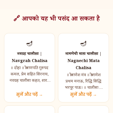
🔗 आपको यह भी पसंद आ सकता है
🪔
🪔
नवग्रह चालीसा |
नागणेची माता चालीसा |
Navgrah Chalisa
Nagnechi Mata
Chalisa
॥ दोहा ॥ श्री गणपति ग़ुरुपद
कमल, प्रेम सहित सिरनाय,
॥ श्री गणेश मंत्र ॥ श्री गणेश
नवग्रह चालीसा कहत, शारद
प्रथम मनाऊ, रिद्धि सिद्धि
होत सहाय जय, जय रवि
भरपूर पाऊ। ॥ चालीसा ॥
शशि सोम बुध, जय गुरु
सुनें और पढ़ें →
नमो नमो श्री नागणेच्या माता,
सुनें और पढ़ें →
भृ�...
नमो नमो श�...