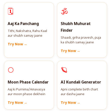
🗓️
🕉️
Aaj Ka Panchang
Shubh Muhurat
Finder
Tithi, Nakshatra, Rahu Kaal
aur shubh samay jaane
Shaadi, griha pravesh, puja
ka shubh samay jaane
Try Now →
Try Now →
🌕
🪐
Moon Phase Calendar
AI Kundali Generator
Aaj ki Purnima/Amavasya
Apni complete birth chart
aur moon phase dekhein
aur dasha jaane
Try Now →
Try Now →