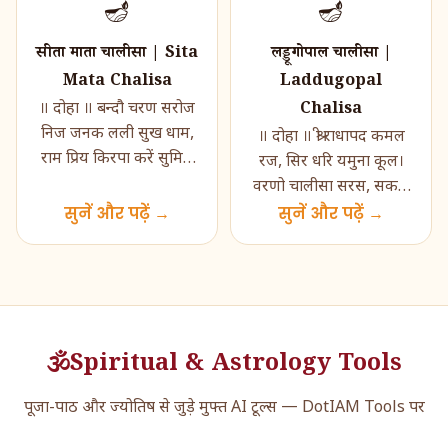
🪔
🪔
सीता माता चालीसा | Sita
लड्डूगोपाल चालीसा |
Mata Chalisa
Laddugopal
Chalisa
॥ दोहा ॥ बन्दौ चरण सरोज
निज जनक लली सुख धाम,
॥ दोहा ॥ श्री राधापद कमल
राम प्रिय किरपा करें सुमिरौं
रज, सिर धरि यमुना कूल।
आठों धाम। कीरति गाथा जो
वरणो चालीसा सरस, सकल
पढ़ें सुधरैं सगरे क�...
सुनें और पढ़ें →
सुमंगल मूल ॥ ॥ चौपाई ॥
सुनें और पढ़ें →
जय जय पूरण ब्रह्म
बिहारी,द�...
🕉️
Spiritual & Astrology Tools
पूजा-पाठ और ज्योतिष से जुड़े मुफ्त AI टूल्स — DotIAM Tools पर