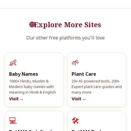
🌐
Explore More Sites
Our other free platforms you'll love
👶
🌱
Baby Names
Plant Care
1000+ Hindu, Muslim &
20+ AI-powered tools, 200+
Modern baby names with
Expert plant care guides and
meaning in Hindi & English
many more
Visit →
Visit →
💻
🛠️