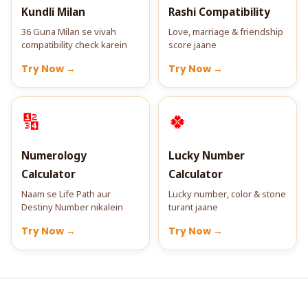
Kundli Milan
Rashi Compatibility
36 Guna Milan se vivah
Love, marriage & friendship
compatibility check karein
score jaane
Try Now →
Try Now →
🔢
🍀
Numerology
Lucky Number
Calculator
Calculator
Naam se Life Path aur
Lucky number, color & stone
Destiny Number nikalein
turant jaane
Try Now →
Try Now →