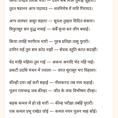
किया उपद्रव तारक भारी — देवन सब मिलि तुमहि जुहारी।
तुरत षडानन आप पठायउ — लवनिमेष में मारि गिरायउ।
आप जलंधर असुर संहारा — सुयश तुम्हार विदित संसारा।
त्रिपुरासुर सन युद्ध मचाई — सबैँ कृपा कर लीन बचाई।
किया तपहिं भागीरथ भारी — पुरब प्रतिज्ञा तासु पुरारी।
दानिन महँ तुम सम कोउ नाहीं — सेवक स्तुति करत सदाहीं।
वेद माहि महिमा तुम गाई — अकथ अनादि भेद नहिं पाई।
प्रकटी उदधि मंथन में ज्वाला — जरत सुरासुर भए विहाला।
कीन्ही दया तहँ करी सहाई — नीलकण्ठ तब नाम कहाई।
पूजन रामचन्द्र जब कीन्हा — जीत के लंक विभीषण दीन्हा।
सहस कमल में हो रहे धारी — कीन्ह परीक्षा तबहिं पुरारी।
एक कमल प्रभु राखेउ जोई — कमल नयन पूजन चाहं सोई।