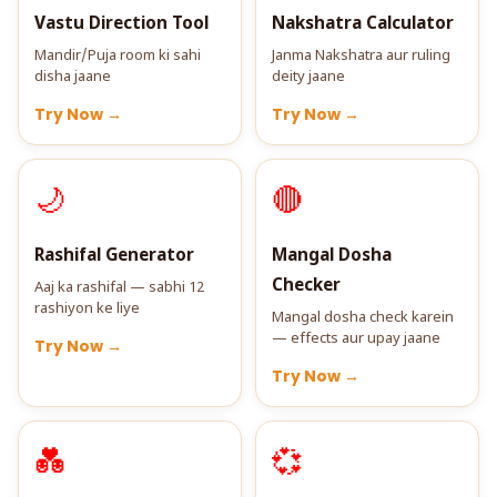
Vastu Direction Tool
Nakshatra Calculator
Mandir/Puja room ki sahi
Janma Nakshatra aur ruling
disha jaane
deity jaane
Try Now →
Try Now →
🌙
🔴
Rashifal Generator
Mangal Dosha
Checker
Aaj ka rashifal — sabhi 12
rashiyon ke liye
Mangal dosha check karein
— effects aur upay jaane
Try Now →
Try Now →
💑
💞