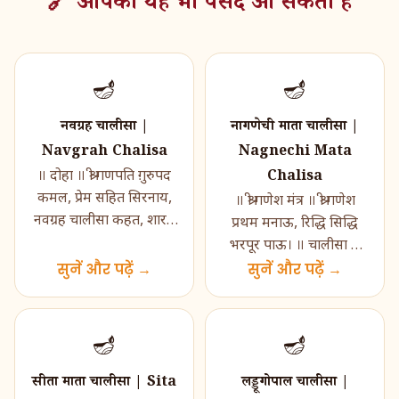
🔗 आपको यह भी पसंद आ सकता है
🪔
🪔
नवग्रह चालीसा |
नागणेची माता चालीसा |
Navgrah Chalisa
Nagnechi Mata
Chalisa
॥ दोहा ॥ श्री गणपति ग़ुरुपद
कमल, प्रेम सहित सिरनाय,
॥ श्री गणेश मंत्र ॥ श्री गणेश
नवग्रह चालीसा कहत, शारद
प्रथम मनाऊ, रिद्धि सिद्धि
होत सहाय जय, जय रवि
भरपूर पाऊ। ॥ चालीसा ॥
शशि सोम बुध, जय गुरु
सुनें और पढ़ें →
नमो नमो श्री नागणेच्या माता,
सुनें और पढ़ें →
भृ�...
नमो नमो श�...
🪔
🪔
सीता माता चालीसा | Sita
लड्डूगोपाल चालीसा |