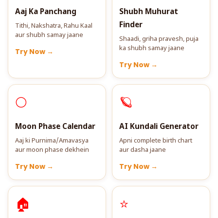
Aaj Ka Panchang
Shubh Muhurat
Finder
Tithi, Nakshatra, Rahu Kaal
aur shubh samay jaane
Shaadi, griha pravesh, puja
ka shubh samay jaane
Try Now →
Try Now →
🌕
🪐
Moon Phase Calendar
AI Kundali Generator
Aaj ki Purnima/Amavasya
Apni complete birth chart
aur moon phase dekhein
aur dasha jaane
Try Now →
Try Now →
🏠
⭐