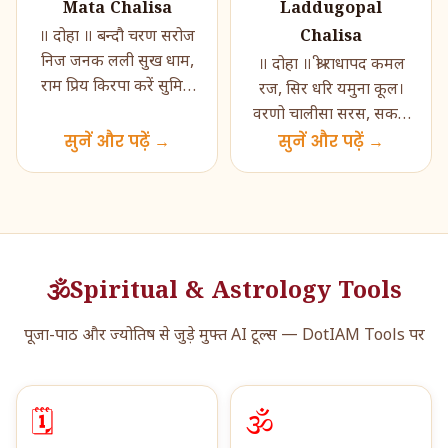
Mata Chalisa
Laddugopal
Chalisa
॥ दोहा ॥ बन्दौ चरण सरोज
निज जनक लली सुख धाम,
॥ दोहा ॥ श्री राधापद कमल
राम प्रिय किरपा करें सुमिरौं
रज, सिर धरि यमुना कूल।
आठों धाम। कीरति गाथा जो
वरणो चालीसा सरस, सकल
पढ़ें सुधरैं सगरे क�...
सुनें और पढ़ें →
सुमंगल मूल ॥ ॥ चौपाई ॥
सुनें और पढ़ें →
जय जय पूरण ब्रह्म
बिहारी,द�...
🕉️
Spiritual & Astrology Tools
पूजा-पाठ और ज्योतिष से जुड़े मुफ्त AI टूल्स — DotIAM Tools पर
🗓️
🕉️