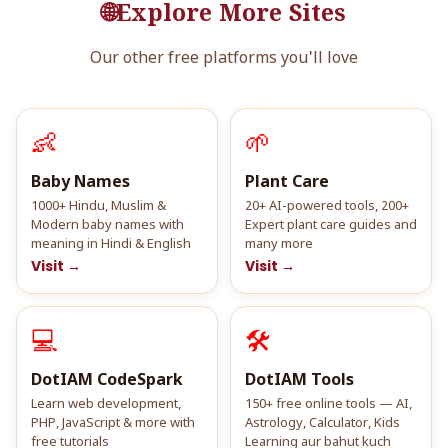
🌐
Explore More Sites
Our other free platforms you'll love
👶
🌱
Baby Names
Plant Care
1000+ Hindu, Muslim &
20+ AI-powered tools, 200+
Modern baby names with
Expert plant care guides and
meaning in Hindi & English
many more
Visit →
Visit →
💻
🛠️
DotIAM CodeSpark
DotIAM Tools
Learn web development,
150+ free online tools — AI,
PHP, JavaScript & more with
Astrology, Calculator, Kids
free tutorials
Learning aur bahut kuch