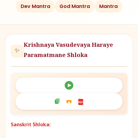
Dev Mantra
God Mantra
Mantra
Krishnaya Vasudevaya Haraye
✨
Paramatmane Shloka
PDF
Sanskrit Shloka: