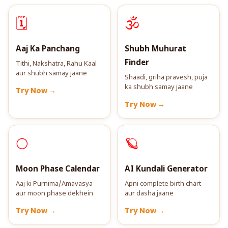
🗓️
🕉️
Aaj Ka Panchang
Shubh Muhurat
Finder
Tithi, Nakshatra, Rahu Kaal
aur shubh samay jaane
Shaadi, griha pravesh, puja
ka shubh samay jaane
Try Now →
Try Now →
🌕
🪐
Moon Phase Calendar
AI Kundali Generator
Aaj ki Purnima/Amavasya
Apni complete birth chart
aur moon phase dekhein
aur dasha jaane
Try Now →
Try Now →