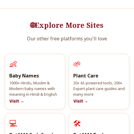
🌐
Explore More Sites
Our other free platforms you'll love
👶
🌱
Baby Names
Plant Care
1000+ Hindu, Muslim &
20+ AI-powered tools, 200+
Modern baby names with
Expert plant care guides and
meaning in Hindi & English
many more
Visit →
Visit →
💻
🛠️