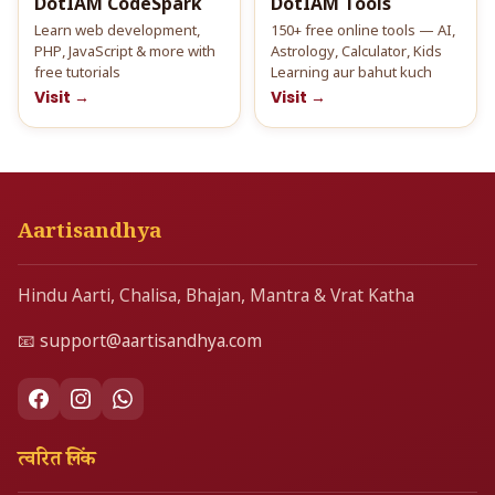
DotIAM CodeSpark
DotIAM Tools
Learn web development,
150+ free online tools — AI,
PHP, JavaScript & more with
Astrology, Calculator, Kids
free tutorials
Learning aur bahut kuch
Visit →
Visit →
Aartisandhya
Hindu Aarti, Chalisa, Bhajan, Mantra & Vrat Katha
📧
support@aartisandhya.com
त्वरित लिंक