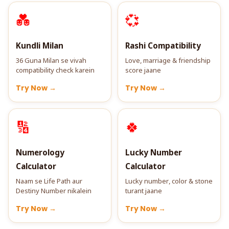
💑
💞
Kundli Milan
Rashi Compatibility
36 Guna Milan se vivah
Love, marriage & friendship
compatibility check karein
score jaane
Try Now →
Try Now →
🔢
🍀
Numerology
Lucky Number
Calculator
Calculator
Naam se Life Path aur
Lucky number, color & stone
Destiny Number nikalein
turant jaane
Try Now →
Try Now →