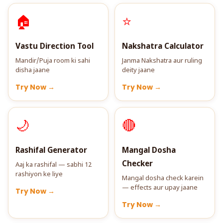
🏠
⭐
Vastu Direction Tool
Nakshatra Calculator
Mandir/Puja room ki sahi
Janma Nakshatra aur ruling
disha jaane
deity jaane
Try Now →
Try Now →
🌙
🔴
Rashifal Generator
Mangal Dosha
Checker
Aaj ka rashifal — sabhi 12
rashiyon ke liye
Mangal dosha check karein
— effects aur upay jaane
Try Now →
Try Now →