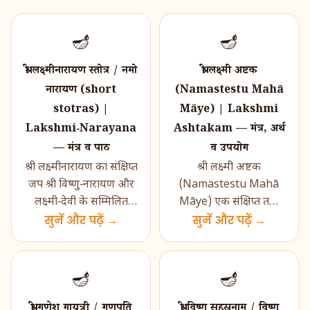
🪔
🪔
श्री लक्ष्मीनारायण स्तोत्र / नमो
श्री लक्ष्मी अष्टक
नारायण (short
(Namastestu Mahā
stotras) |
Māye) | Lakshmi
Lakshmi‑Narayana
Ashtakam — मंत्र, अर्थ
— मंत्र व पाठ
व उपयोग
श्री लक्ष्मीनारायण का संक्षिप्त
श्री लक्ष्मी अष्टक
जप श्री विष्णु‑नारायण और
(Namastestu Mahā
लक्ष्मी‑देवी के सम्मिलित
Māye) एक संक्षिप्त तथा
आशीर्वाद के लिये किया जाता
सुनें और पढ़ें →
प्रभावशाली स्तुति‑अष्टक है
सुनें और पढ़ें →
ह�...
जो माँ लक्ष्मी के वैभव, समृद्धि
और कल्या...
🪔
🪔
श्री गणेश गायत्री / गणपति
श्री विष्णु सहस्रनाम / विष्णु