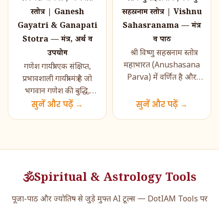
स्तोत्र | Ganesh
सहस्रनाम स्तोत्र | Vishnu
Gayatri & Ganapati
Sahasranama — मंत्र
Stotra — मंत्र, अर्थ व
व पाठ
उपयोग
श्री विष्णु सहस्रनाम स्तोत्र
महाभारत (Anushasana
गणेश गायत्री एक संक्षिप्त,
Parva) में वर्णित है और
प्रभावशाली गायत्री‑मंत्र है जो
भगवान विष्णु के एक‑हज़ार
भगवान गणेश की बुद्धि,
नामों का पवित्र संकलन प्रस...
आरम्भक‑शक्ति और
सुनें और पढ़ें →
सुनें और पढ़ें →
विघ्ननाशक स्वरू�...
🕉️
Spiritual & Astrology Tools
पूजा-पाठ और ज्योतिष से जुड़े मुफ्त AI टूल्स — DotIAM Tools पर