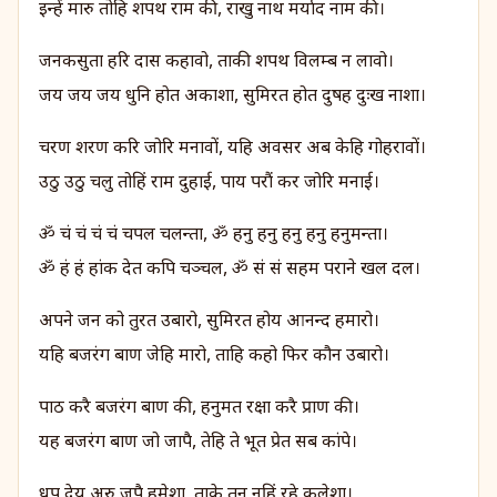
इन्हें मारु तोहि शपथ राम की, राखु नाथ मर्याद नाम की।
जनकसुता हरि दास कहावो, ताकी शपथ विलम्ब न लावो।
जय जय जय धुनि होत अकाशा, सुमिरत होत दुषह दुःख नाशा।
चरण शरण करि जोरि मनावों, यहि अवसर अब केहि गोहरावों।
उठु उठु चलु तोहिं राम दुहाई, पाय परौं कर जोरि मनाई।
ॐ चं चं चं चं चपल चलन्ता, ॐ हनु हनु हनु हनु हनुमन्ता।
ॐ हं हं हांक देत कपि चञ्चल, ॐ सं सं सहम पराने खल दल।
अपने जन को तुरत उबारो, सुमिरत होय आनन्द हमारो।
यहि बजरंग बाण जेहि मारो, ताहि कहो फिर कौन उबारो।
पाठ करै बजरंग बाण की, हनुमत रक्षा करै प्राण की।
यह बजरंग बाण जो जापै, तेहि ते भूत प्रेत सब कांपे।
धूप देय अरु जपै हमेशा, ताके तन नहिं रहे कलेशा।