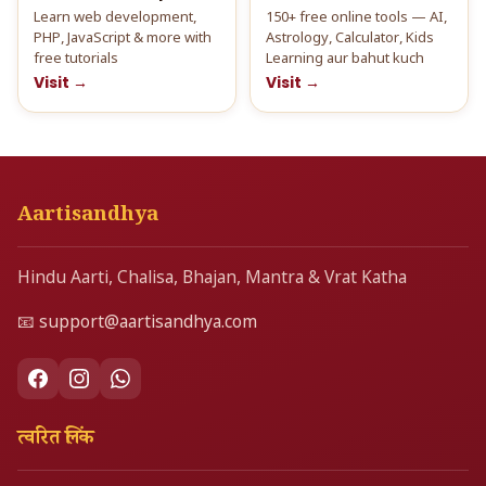
Learn web development,
150+ free online tools — AI,
PHP, JavaScript & more with
Astrology, Calculator, Kids
free tutorials
Learning aur bahut kuch
Visit →
Visit →
Aartisandhya
Hindu Aarti, Chalisa, Bhajan, Mantra & Vrat Katha
📧
support@aartisandhya.com
त्वरित लिंक