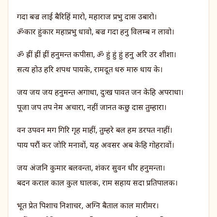
गदा बज्र लाई बैरिहिं मारो, महाराज प्रभु दास उबारो।
ॐकार हुंकार महाप्रभु धावो, बज्र गदा हनु विलम्ब न लावो।
ॐ ह्रीं ह्रीं ह्रीं हनुमन्त कपीसा, ॐ हुं हुं हुं हनु अरि उर शीशा।
सत्य होउ हरि शपथ पायके, रामदूत धरु मारु धाय के।
जय जय जय हनुमन्त अगाधा, दुःख पावत जन केहि अपराधा।
पूजा जप तप नेम अचारा, नहीं जानत कछु दास तुम्हारा।
वन उपवन मग गिरि गृह माहीं, तुम्हरे बल हम डरपत नाहीं।
पाय परौं कर जोरि मनावों, यह अवसर अब केहि गोहरावों।
जय अंजनि कुमार बलवन्ता, शंकर सुवन धीर हनुमन्ता।
बदन कराल काल कुल घालक, राम सहाय सदा प्रतिपालक।
भूत प्रेत पिशाच निशाचर, अग्नि बैताल काल मारीमर।