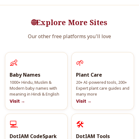
🌐
Explore More Sites
Our other free platforms you'll love
👶
🌱
Baby Names
Plant Care
1000+ Hindu, Muslim &
20+ AI-powered tools, 200+
Modern baby names with
Expert plant care guides and
meaning in Hindi & English
many more
Visit →
Visit →
💻
🛠️
DotIAM CodeSpark
DotIAM Tools