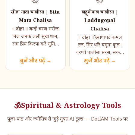
🪔
🪔
सीता माता चालीसा | Sita
लड्डूगोपाल चालीसा |
Mata Chalisa
Laddugopal
Chalisa
॥ दोहा ॥ बन्दौ चरण सरोज
निज जनक लली सुख धाम,
॥ दोहा ॥ श्री राधापद कमल
राम प्रिय किरपा करें सुमिरौं
रज, सिर धरि यमुना कूल।
आठों धाम। कीरति गाथा जो
वरणो चालीसा सरस, सकल
पढ़ें सुधरैं सगरे क�...
सुनें और पढ़ें →
सुमंगल मूल ॥ ॥ चौपाई ॥
सुनें और पढ़ें →
जय जय पूरण ब्रह्म
बिहारी,द�...
🕉️
Spiritual & Astrology Tools
पूजा-पाठ और ज्योतिष से जुड़े मुफ्त AI टूल्स — DotIAM Tools पर