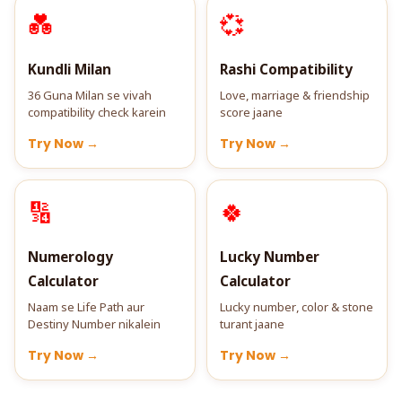
💑
💞
Kundli Milan
Rashi Compatibility
36 Guna Milan se vivah
Love, marriage & friendship
compatibility check karein
score jaane
Try Now →
Try Now →
🔢
🍀
Numerology
Lucky Number
Calculator
Calculator
Naam se Life Path aur
Lucky number, color & stone
Destiny Number nikalein
turant jaane
Try Now →
Try Now →