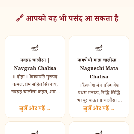
🔗 आपको यह भी पसंद आ सकता है
🪔
🪔
नवग्रह चालीसा |
नागणेची माता चालीसा |
Navgrah Chalisa
Nagnechi Mata
Chalisa
॥ दोहा ॥ श्री गणपति ग़ुरुपद
कमल, प्रेम सहित सिरनाय,
॥ श्री गणेश मंत्र ॥ श्री गणेश
नवग्रह चालीसा कहत, शारद
प्रथम मनाऊ, रिद्धि सिद्धि
होत सहाय जय, जय रवि
भरपूर पाऊ। ॥ चालीसा ॥
शशि सोम बुध, जय गुरु
सुनें और पढ़ें →
नमो नमो श्री नागणेच्या माता,
सुनें और पढ़ें →
भृ�...
नमो नमो श�...