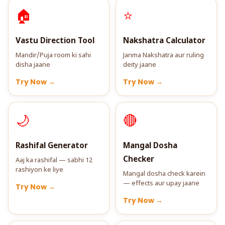
🏠
⭐
Vastu Direction Tool
Nakshatra Calculator
Mandir/Puja room ki sahi
Janma Nakshatra aur ruling
disha jaane
deity jaane
Try Now →
Try Now →
🌙
🔴
Rashifal Generator
Mangal Dosha
Checker
Aaj ka rashifal — sabhi 12
rashiyon ke liye
Mangal dosha check karein
— effects aur upay jaane
Try Now →
Try Now →