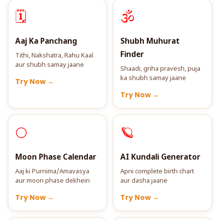
🗓️
🕉️
Aaj Ka Panchang
Shubh Muhurat
Finder
Tithi, Nakshatra, Rahu Kaal
aur shubh samay jaane
Shaadi, griha pravesh, puja
ka shubh samay jaane
Try Now →
Try Now →
🌕
🪐
Moon Phase Calendar
AI Kundali Generator
Aaj ki Purnima/Amavasya
Apni complete birth chart
aur moon phase dekhein
aur dasha jaane
Try Now →
Try Now →