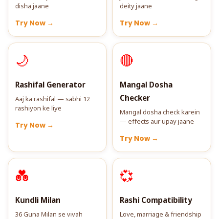
disha jaane
deity jaane
Try Now →
Try Now →
🌙
🔴
Rashifal Generator
Mangal Dosha
Checker
Aaj ka rashifal — sabhi 12
rashiyon ke liye
Mangal dosha check karein
— effects aur upay jaane
Try Now →
Try Now →
💑
💞
Kundli Milan
Rashi Compatibility
36 Guna Milan se vivah
Love, marriage & friendship