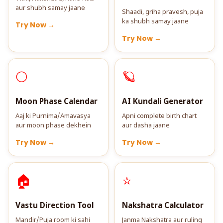
aur shubh samay jaane
Shaadi, griha pravesh, puja
ka shubh samay jaane
Try Now →
Try Now →
🌕
🪐
Moon Phase Calendar
AI Kundali Generator
Aaj ki Purnima/Amavasya
Apni complete birth chart
aur moon phase dekhein
aur dasha jaane
Try Now →
Try Now →
🏠
⭐
Vastu Direction Tool
Nakshatra Calculator
Mandir/Puja room ki sahi
Janma Nakshatra aur ruling