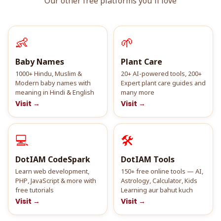
Our other free platforms you'll love
👶
🌱
Baby Names
Plant Care
1000+ Hindu, Muslim &
20+ AI-powered tools, 200+
Modern baby names with
Expert plant care guides and
meaning in Hindi & English
many more
Visit →
Visit →
💻
🛠️
DotIAM CodeSpark
DotIAM Tools
Learn web development,
150+ free online tools — AI,
PHP, JavaScript & more with
Astrology, Calculator, Kids
free tutorials
Learning aur bahut kuch
Visit →
Visit →