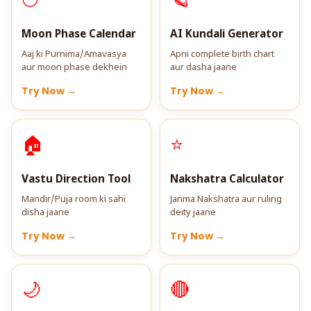
🌕
🪐
Moon Phase Calendar
AI Kundali Generator
Aaj ki Purnima/Amavasya
Apni complete birth chart
aur moon phase dekhein
aur dasha jaane
Try Now →
Try Now →
🏠
⭐
Vastu Direction Tool
Nakshatra Calculator
Mandir/Puja room ki sahi
Janma Nakshatra aur ruling
disha jaane
deity jaane
Try Now →
Try Now →
🌙
🔴