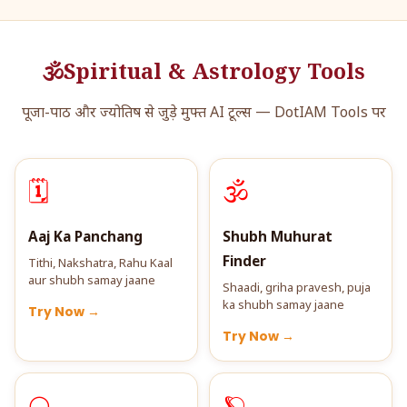
🕉️
Spiritual & Astrology Tools
पूजा-पाठ और ज्योतिष से जुड़े मुफ्त AI टूल्स — DotIAM Tools पर
🗓️
🕉️
Aaj Ka Panchang
Shubh Muhurat
Finder
Tithi, Nakshatra, Rahu Kaal
aur shubh samay jaane
Shaadi, griha pravesh, puja
ka shubh samay jaane
Try Now →
Try Now →