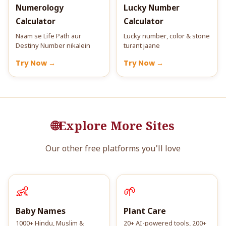
Numerology
Lucky Number
Calculator
Calculator
Naam se Life Path aur
Lucky number, color & stone
Destiny Number nikalein
turant jaane
Try Now →
Try Now →
🌐
Explore More Sites
Our other free platforms you'll love
👶
🌱
Baby Names
Plant Care
1000+ Hindu, Muslim &
20+ AI-powered tools, 200+