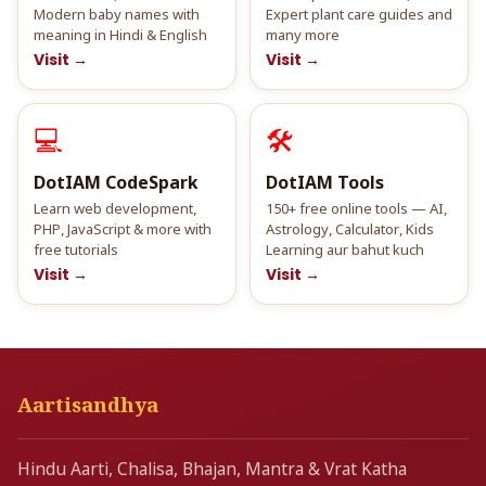
Modern baby names with
Expert plant care guides and
meaning in Hindi & English
many more
Visit →
Visit →
💻
🛠️
DotIAM CodeSpark
DotIAM Tools
Learn web development,
150+ free online tools — AI,
PHP, JavaScript & more with
Astrology, Calculator, Kids
free tutorials
Learning aur bahut kuch
Visit →
Visit →
Aartisandhya
Hindu Aarti, Chalisa, Bhajan, Mantra & Vrat Katha