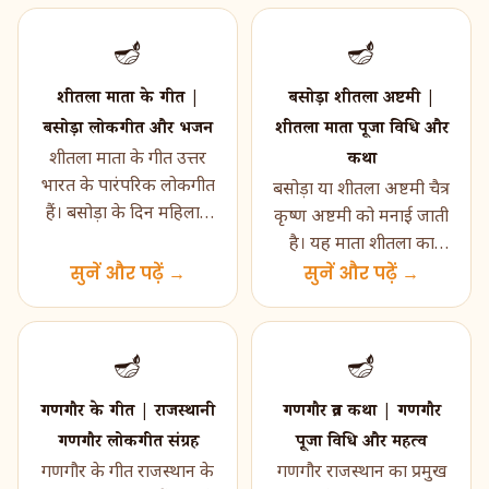
🪔
🪔
शीतला माता के गीत |
बसोड़ा शीतला अष्टमी |
बसोड़ा लोकगीत और भजन
शीतला माता पूजा विधि और
कथा
शीतला माता के गीत उत्तर
भारत के पारंपरिक लोकगीत
बसोड़ा या शीतला अष्टमी चैत्र
हैं। बसोड़ा के दिन महिलाएं
कृष्ण अष्टमी को मनाई जाती
माता की पूजा करते हुए ये
है। यह माता शीतला का
गीत गाती हैं। य�...
सुनें और पढ़ें →
त्योहार है। एक दिन पहले
सुनें और पढ़ें →
खाना बना लेते ह�...
🪔
🪔
गणगौर के गीत | राजस्थानी
गणगौर व्रत कथा | गणगौर
गणगौर लोकगीत संग्रह
पूजा विधि और महत्व
गणगौर के गीत राजस्थान के
गणगौर राजस्थान का प्रमुख