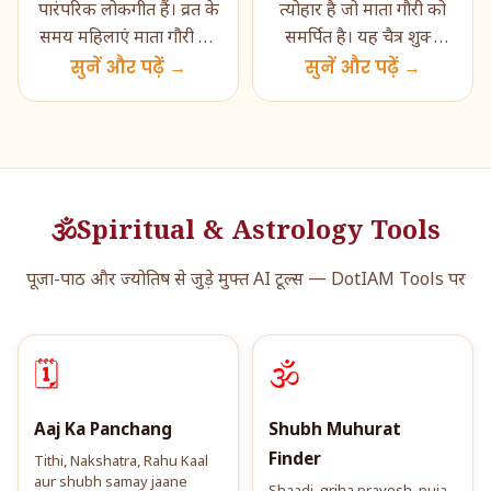
पारंपरिक लोकगीत हैं। व्रत के
त्योहार है जो माता गौरी को
समय महिलाएं माता गौरी की
समर्पित है। यह चैत्र शुक्ल
पूजा करते हुए ये गीत गाती
सुनें और पढ़ें →
तृतीया को मनाया जाता है।
सुनें और पढ़ें →
हैं। गौर-ग�...
होली के बा�...
🕉️
Spiritual & Astrology Tools
पूजा-पाठ और ज्योतिष से जुड़े मुफ्त AI टूल्स — DotIAM Tools पर
🗓️
🕉️
Aaj Ka Panchang
Shubh Muhurat
Finder
Tithi, Nakshatra, Rahu Kaal
aur shubh samay jaane