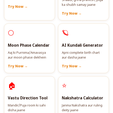
Shaadi, griha pravesh, puja
ka shubh samay jaane
Try Now →
Try Now →
🌕
🪐
Moon Phase Calendar
AI Kundali Generator
Aaj ki Purnima/Amavasya
Apni complete birth chart
aur moon phase dekhein
aur dasha jaane
Try Now →
Try Now →
🏠
⭐
Vastu Direction Tool
Nakshatra Calculator
Mandir/Puja room ki sahi
Janma Nakshatra aur ruling
disha jaane
deity jaane