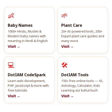
👶
🌱
Baby Names
Plant Care
1000+ Hindu, Muslim &
20+ AI-powered tools, 200+
Modern baby names with
Expert plant care guides and
meaning in Hindi & English
many more
Visit →
Visit →
💻
🛠️
DotIAM CodeSpark
DotIAM Tools
Learn web development,
150+ free online tools — AI,
PHP, JavaScript & more with
Astrology, Calculator, Kids
free tutorials
Learning aur bahut kuch
Visit →
Visit →