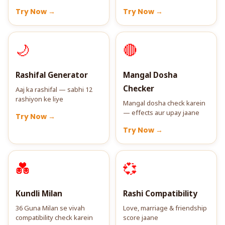
Try Now →
Try Now →
🌙
🔴
Rashifal Generator
Mangal Dosha
Checker
Aaj ka rashifal — sabhi 12
rashiyon ke liye
Mangal dosha check karein
— effects aur upay jaane
Try Now →
Try Now →
💑
💞
Kundli Milan
Rashi Compatibility
36 Guna Milan se vivah
Love, marriage & friendship
compatibility check karein
score jaane