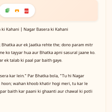
PDF
 ki Kahani | Nagar Basera ki Kahani
 Bhatka aur ek Jaatka rehte the; dono param mitr
ane ko tayyar hua aur Bhatka apni sasural jaane ko.
 ek talab ki paal par baith gaye.
sera kar lein." Par Bhatka bola, "Tu hi Nagar
a hoon; wahan khoob khatir hogi meri, tu kar le
par baith kar paani ki ghaanti aur chawal ki potli