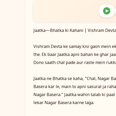
Jaatka—Bhatka ki Kahani | Vishram Devta
Vishram Devta ke samay kisi gaon mein ek
the. Ek baar Jaatka apni bahan ke ghar ja
Dono saath chal pade aur raste mein rukkar
Jaatka ne Bhatka se kaha, "Chal, Nagar Ba
Basera kar le, main to apni sasural ja rah
Nagar Basera." Jaatka wahin talab ki paal 
lekar Nagar Basera karne laga.