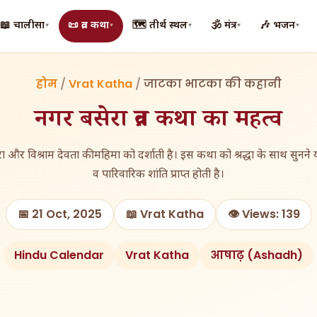
📖 चालीसा
📜 व्रत कथा
🗺️ तीर्थ स्थल
🕉️ मंत्र
🎶 भजन
▾
▾
▾
▾
▾
होम
/
Vrat Katha
/
जाटका भाटका की कहानी
नगर बसेरा व्रत कथा का महत्व
र विश्राम देवता की महिमा को दर्शाती है। इस कथा को श्रद्धा के साथ सुनने या
व पारिवारिक शांति प्राप्त होती है।
📅 21 Oct, 2025
📖 Vrat Katha
👁️ Views: 139
Hindu Calendar
Vrat Katha
आषाढ़ (Ashadh)