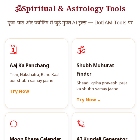
🕉️
Spiritual & Astrology Tools
पूजा-पाठ और ज्योतिष से जुड़े मुफ्त AI टूल्स — DotIAM Tools पर
🗓️
🕉️
Aaj Ka Panchang
Shubh Muhurat
Finder
Tithi, Nakshatra, Rahu Kaal
aur shubh samay jaane
Shaadi, griha pravesh, puja
ka shubh samay jaane
Try Now →
Try Now →
🌕
🪐
Moon Phase Calendar
AI Kundali Generator