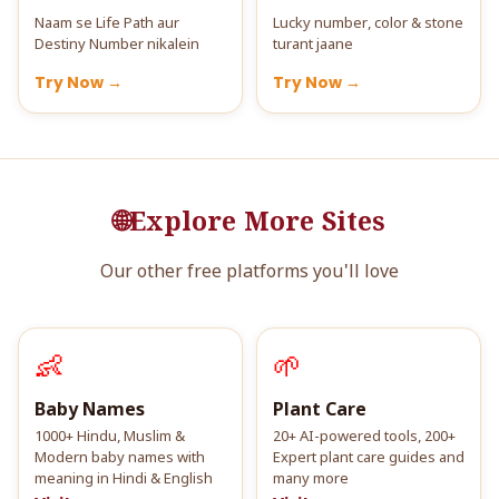
Naam se Life Path aur
Lucky number, color & stone
Destiny Number nikalein
turant jaane
Try Now →
Try Now →
🌐
Explore More Sites
Our other free platforms you'll love
👶
🌱
Baby Names
Plant Care
1000+ Hindu, Muslim &
20+ AI-powered tools, 200+
Modern baby names with
Expert plant care guides and
meaning in Hindi & English
many more