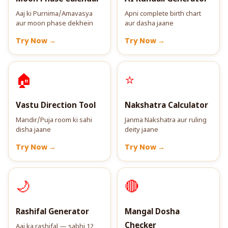
Aaj ki Purnima/Amavasya
Apni complete birth chart
aur moon phase dekhein
aur dasha jaane
Try Now →
Try Now →
🏠
⭐
Vastu Direction Tool
Nakshatra Calculator
Mandir/Puja room ki sahi
Janma Nakshatra aur ruling
disha jaane
deity jaane
Try Now →
Try Now →
🌙
🔴
Rashifal Generator
Mangal Dosha
Checker
Aaj ka rashifal — sabhi 12