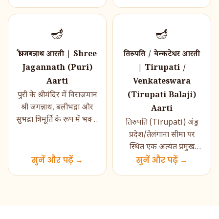
आराधना की ज�...
🪔
🪔
श्री जगन्नाथ आरती | Shree
तिरुपति / वेन्कटेश्वर आरती
Jagannath (Puri)
| Tirupati /
Aarti
Venkateswara
(Tirupati Balaji)
पुरी के श्रीमंदिर में विराजमान
श्री जगन्नाथ, बलीभद्रा और
Aarti
सुभद्रा त्रिमूर्ति के रूप में भक्तों
तिरुपति (Tirupati) अंड्र
के अतिप्रिय हैं। ज�...
प्रदेश/तेलंगाना सीमा पर
स्थित एक अत्यंत प्रमुख
सुनें और पढ़ें →
विष्णु‑तीर्थ है, जहाँ श्री
सुनें और पढ़ें →
वेंकटेश्वर (Balaji) की पू�...