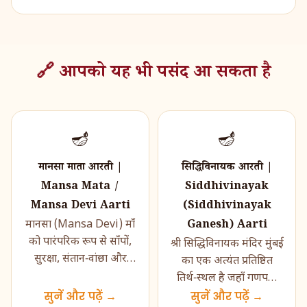
🔗 आपको यह भी पसंद आ सकता है
🪔
🪔
मानसा माता आरती |
सिद्धिविनायक आरती |
Mansa Mata /
Siddhivinayak
Mansa Devi Aarti
(Siddhivinayak
Ganesh) Aarti
मानसा (Mansa Devi) माँ
को पारंपरिक रूप से साँपों,
श्री सिद्धिविनायक मंदिर मुंबई
सुरक्षा, संतान‑वांछा और
का एक अत्यंत प्रतिष्ठित
रोगनिवारण से जोड़ा जाता है।
तिर्थ‑स्थल है जहाँ गणपति
वे कई स्थानों पर पूज�...
सुनें और पढ़ें →
बप्पा की विशेष रूप से
सुनें और पढ़ें →