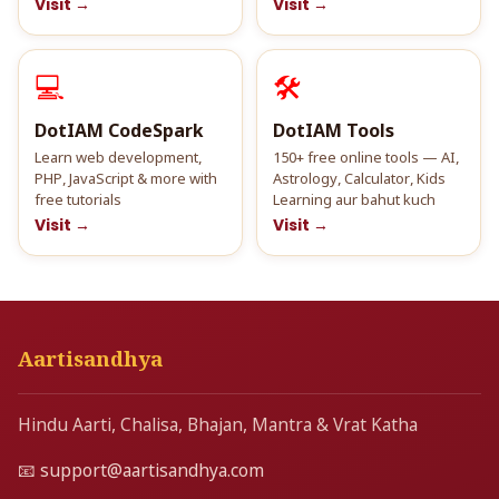
Visit →
Visit →
💻
🛠️
DotIAM CodeSpark
DotIAM Tools
Learn web development,
150+ free online tools — AI,
PHP, JavaScript & more with
Astrology, Calculator, Kids
free tutorials
Learning aur bahut kuch
Visit →
Visit →
Aartisandhya
Hindu Aarti, Chalisa, Bhajan, Mantra & Vrat Katha
📧
support@aartisandhya.com