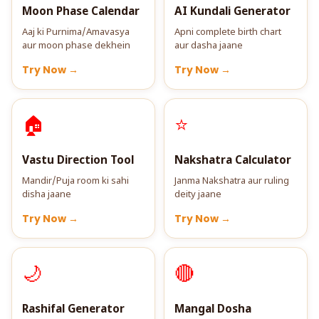
Moon Phase Calendar
AI Kundali Generator
Aaj ki Purnima/Amavasya
Apni complete birth chart
aur moon phase dekhein
aur dasha jaane
Try Now →
Try Now →
🏠
⭐
Vastu Direction Tool
Nakshatra Calculator
Mandir/Puja room ki sahi
Janma Nakshatra aur ruling
disha jaane
deity jaane
Try Now →
Try Now →
🌙
🔴
Rashifal Generator
Mangal Dosha