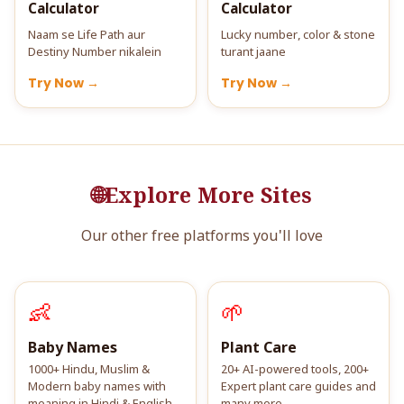
Calculator
Calculator
Naam se Life Path aur
Lucky number, color & stone
Destiny Number nikalein
turant jaane
Try Now →
Try Now →
🌐
Explore More Sites
Our other free platforms you'll love
👶
🌱
Baby Names
Plant Care
1000+ Hindu, Muslim &
20+ AI-powered tools, 200+
Modern baby names with
Expert plant care guides and