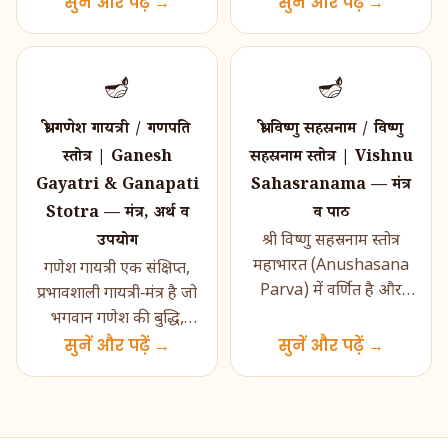
आशीर्वाद के लिये किया जाता
सुनें और पढ़ें →
प्रभावशाली स्तुति‑अष्टक है
सुनें और पढ़ें →
ह�...
जो माँ लक्ष्मी के वैभव, समृद्धि
और कल्या...
🪔
🪔
श्री गणेश गायत्री / गणपति
श्री विष्णु सहस्रनाम / विष्णु
स्तोत्र | Ganesh
सहस्रनाम स्तोत्र | Vishnu
Gayatri & Ganapati
Sahasranama — मंत्र
Stotra — मंत्र, अर्थ व
व पाठ
उपयोग
श्री विष्णु सहस्रनाम स्तोत्र
महाभारत (Anushasana
गणेश गायत्री एक संक्षिप्त,
Parva) में वर्णित है और
प्रभावशाली गायत्री‑मंत्र है जो
भगवान विष्णु के एक‑हज़ार
भगवान गणेश की बुद्धि,
नामों का पवित्र संकलन प्रस...
आरम्भक‑शक्ति और
सुनें और पढ़ें →
सुनें और पढ़ें →
विघ्ननाशक स्वरू�...