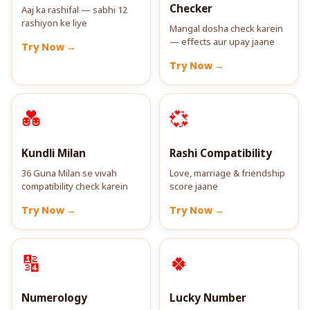
Checker
Aaj ka rashifal — sabhi 12
rashiyon ke liye
Mangal dosha check karein
— effects aur upay jaane
Try Now →
Try Now →
💑
💞
Kundli Milan
Rashi Compatibility
36 Guna Milan se vivah
Love, marriage & friendship
compatibility check karein
score jaane
Try Now →
Try Now →
🔢
🍀
Numerology
Lucky Number