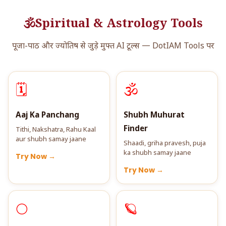
🕉️
Spiritual & Astrology Tools
पूजा-पाठ और ज्योतिष से जुड़े मुफ्त AI टूल्स — DotIAM Tools पर
🗓️
🕉️
Aaj Ka Panchang
Shubh Muhurat
Finder
Tithi, Nakshatra, Rahu Kaal
aur shubh samay jaane
Shaadi, griha pravesh, puja
ka shubh samay jaane
Try Now →
Try Now →
🌕
🪐