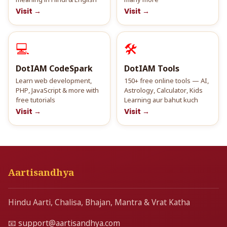
meaning in Hindi & English
many more
Visit →
Visit →
💻
🛠️
DotIAM CodeSpark
DotIAM Tools
Learn web development,
150+ free online tools — AI,
PHP, JavaScript & more with
Astrology, Calculator, Kids
free tutorials
Learning aur bahut kuch
Visit →
Visit →
Aartisandhya
Hindu Aarti, Chalisa, Bhajan, Mantra & Vrat Katha
📧
support@aartisandhya.com