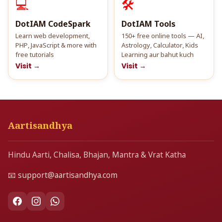
💻
🛠️
DotIAM CodeSpark
DotIAM Tools
Learn web development,
150+ free online tools — AI,
PHP, JavaScript & more with
Astrology, Calculator, Kids
free tutorials
Learning aur bahut kuch
Visit →
Visit →
Aartisandhya
Hindu Aarti, Chalisa, Bhajan, Mantra & Vrat Katha
📧
support@aartisandhya.com