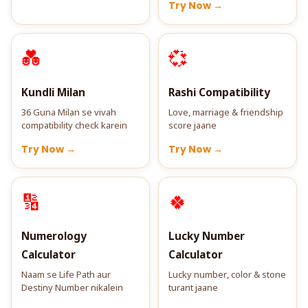
Try Now →
💑
💞
Kundli Milan
Rashi Compatibility
36 Guna Milan se vivah
Love, marriage & friendship
compatibility check karein
score jaane
Try Now →
Try Now →
🔢
🍀
Numerology
Lucky Number
Calculator
Calculator
Naam se Life Path aur
Lucky number, color & stone
Destiny Number nikalein
turant jaane