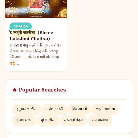
CHALISA
श्री
लक्ष्मी चालीसा
(Shree
Lakshmi Chalisa)
॥ दोहा ॥ मातु लक्ष्मी करि कृपा, करो हृदय
में वास। मनोकामना सिद्ध करि, परुवहु
मेरी आस॥ ॥ सोरठा ॥ यही मोर अरदास,
हाथ जोड़ विनती करुँ। सब ...
पढ़ें →
🔥 Popular Searches
हनुमान चालीसा
गणेश आरती
शिव आरती
लक्ष्मी चालीसा
कृष्ण भजन
दुर्गा चालीसा
सरस्वती वंदना
राम चालीसा