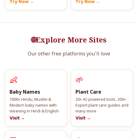
Try Now →
Try Now →
🌐
Explore More Sites
Our other free platforms you'll love
👶
🌱
Baby Names
Plant Care
1000+ Hindu, Muslim &
20+ AI-powered tools, 200+
Modern baby names with
Expert plant care guides and
meaning in Hindi & English
many more
Visit →
Visit →