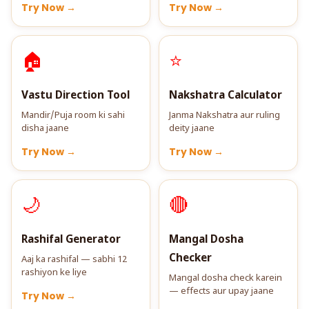
Try Now →
Try Now →
🏠
⭐
Vastu Direction Tool
Nakshatra Calculator
Mandir/Puja room ki sahi
Janma Nakshatra aur ruling
disha jaane
deity jaane
Try Now →
Try Now →
🌙
🔴
Rashifal Generator
Mangal Dosha
Checker
Aaj ka rashifal — sabhi 12
rashiyon ke liye
Mangal dosha check karein
— effects aur upay jaane
Try Now →