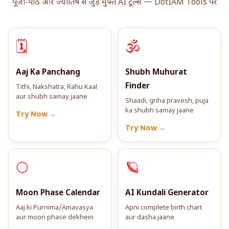
पूजा-पाठ और ज्योतिष से जुड़े मुफ्त AI टूल्स — DotIAM Tools पर
🗓️
🕉️
Aaj Ka Panchang
Shubh Muhurat
Finder
Tithi, Nakshatra, Rahu Kaal
aur shubh samay jaane
Shaadi, griha pravesh, puja
ka shubh samay jaane
Try Now →
Try Now →
🌕
🪐
Moon Phase Calendar
AI Kundali Generator
Aaj ki Purnima/Amavasya
Apni complete birth chart
aur moon phase dekhein
aur dasha jaane