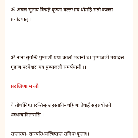
ॐ अचल सुताय विद्महे कृष्णा वल्लभाय धीमहि सन्नो कल्ला
प्रचोदयात् ।
ॐ नाना सुगन्धि पुष्पाणी यथा कालो भवानी च। पुष्पांजलीं मयादत्त
गृहाण परमेश्वरः मंत्र पुष्पांजली समर्पयामी ।।
प्रदक्षिणा मन्त्रौ
ये तीर्थानिप्प्रचरन्तिसृकाहस्तानि- षङ्गिणः तेषार्हं सहस्रयोजने
ऽवधन्वानितन्मसि ।।
सप्तास्या- सन्न्परिधयस्त्रिःसप्त समिधः कृताः।।