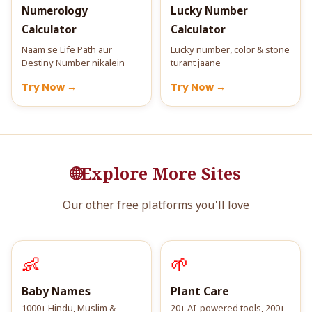
Numerology
Lucky Number
Calculator
Calculator
Naam se Life Path aur
Lucky number, color & stone
Destiny Number nikalein
turant jaane
Try Now →
Try Now →
🌐
Explore More Sites
Our other free platforms you'll love
👶
🌱
Baby Names
Plant Care
1000+ Hindu, Muslim &
20+ AI-powered tools, 200+