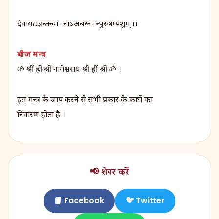
देवायद्यज्ञन्तन्वा- नाऽअबध्न- न्पुरुषम्पशुम् ।।
बीज मन्त्र
ॐ श्रीं ह्रीं श्रीं नागेश्वराय श्रीं ह्रीं श्रीं ॐ ।
इस मन्त्र के जाप करने से सभी प्रकार के कष्टों का
निवारण होता है ।
📢 शेयर करें
📘 Facebook
🐦 Twitter