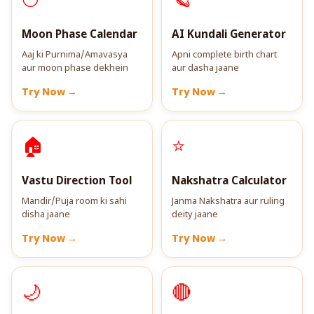
🌕
🪐
Moon Phase Calendar
AI Kundali Generator
Aaj ki Purnima/Amavasya
Apni complete birth chart
aur moon phase dekhein
aur dasha jaane
Try Now →
Try Now →
🏠
⭐
Vastu Direction Tool
Nakshatra Calculator
Mandir/Puja room ki sahi
Janma Nakshatra aur ruling
disha jaane
deity jaane
Try Now →
Try Now →
🌙
🔴