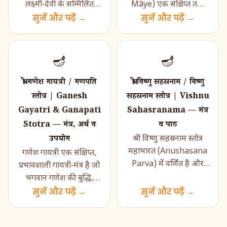
लक्ष्मी‑देवी के सम्मिलित
Māye) एक संक्षिप्त तथा
आशीर्वाद के लिये किया जाता
सुनें और पढ़ें →
प्रभावशाली स्तुति‑अष्टक है
सुनें और पढ़ें →
ह�...
जो माँ लक्ष्मी के वैभव, समृद्धि
और कल्या...
🪔
🪔
श्री गणेश गायत्री / गणपति
श्री विष्णु सहस्रनाम / विष्णु
स्तोत्र | Ganesh
सहस्रनाम स्तोत्र | Vishnu
Gayatri & Ganapati
Sahasranama — मंत्र
Stotra — मंत्र, अर्थ व
व पाठ
उपयोग
श्री विष्णु सहस्रनाम स्तोत्र
महाभारत (Anushasana
गणेश गायत्री एक संक्षिप्त,
Parva) में वर्णित है और
प्रभावशाली गायत्री‑मंत्र है जो
भगवान विष्णु के एक‑हज़ार
भगवान गणेश की बुद्धि,
नामों का पवित्र संकलन प्रस...
आरम्भक‑शक्ति और
सुनें और पढ़ें →
सुनें और पढ़ें →
विघ्ननाशक स्वरू�...