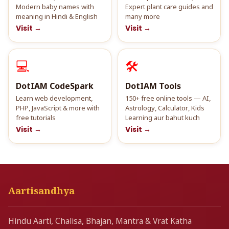
Modern baby names with
Expert plant care guides and
meaning in Hindi & English
many more
Visit →
Visit →
💻
🛠️
DotIAM CodeSpark
DotIAM Tools
Learn web development,
150+ free online tools — AI,
PHP, JavaScript & more with
Astrology, Calculator, Kids
free tutorials
Learning aur bahut kuch
Visit →
Visit →
Aartisandhya
Hindu Aarti, Chalisa, Bhajan, Mantra & Vrat Katha