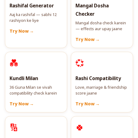
Rashifal Generator
Mangal Dosha
Checker
Aaj ka rashifal — sabhi 12
rashiyon ke liye
Mangal dosha check karein
— effects aur upay jaane
Try Now →
Try Now →
💑
💞
Kundli Milan
Rashi Compatibility
36 Guna Milan se vivah
Love, marriage & friendship
compatibility check karein
score jaane
Try Now →
Try Now →
🔢
🍀