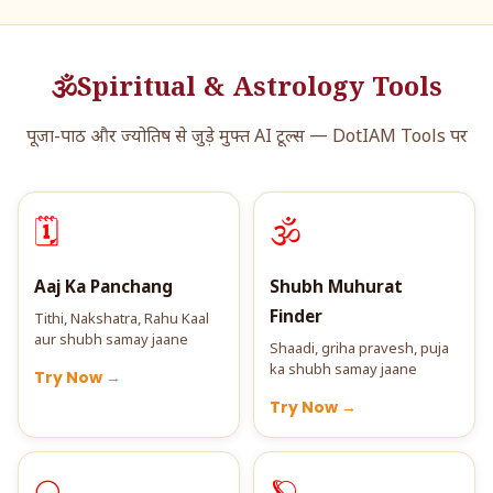
🕉️
Spiritual & Astrology Tools
पूजा-पाठ और ज्योतिष से जुड़े मुफ्त AI टूल्स — DotIAM Tools पर
🗓️
🕉️
Aaj Ka Panchang
Shubh Muhurat
Finder
Tithi, Nakshatra, Rahu Kaal
aur shubh samay jaane
Shaadi, griha pravesh, puja
ka shubh samay jaane
Try Now →
Try Now →